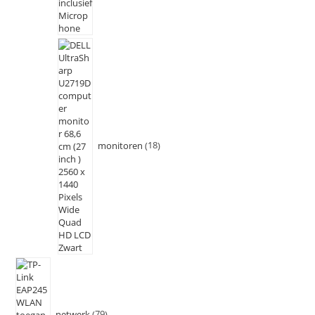
monitoren
18
netwerk
79