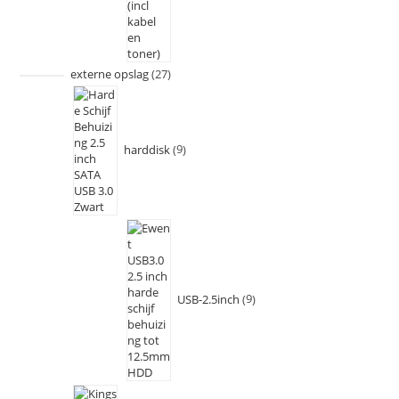
externe opslag
27
harddisk
9
USB-2.5inch
9