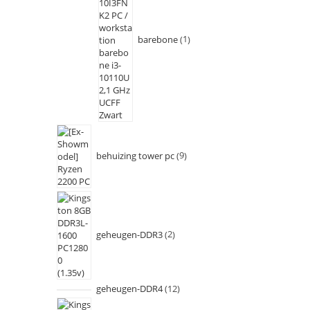
barebone
1
behuizing tower pc
9
geheugen-DDR3
2
geheugen-DDR4
12