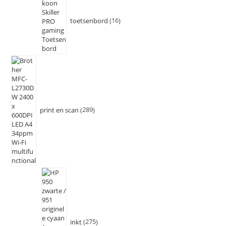
toetsenbord
16
print en scan
289
inkt
275