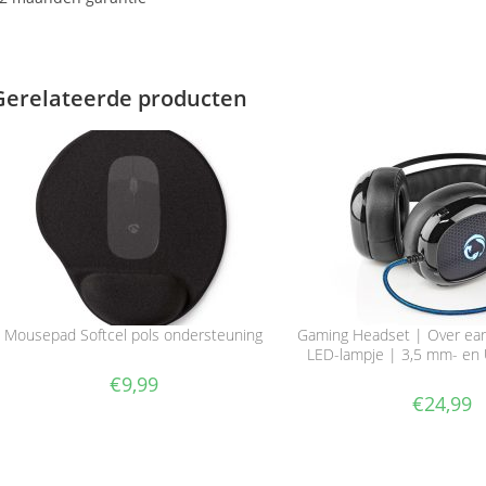
Gerelateerde producten
Mousepad Softcel pols ondersteuning
Gaming Headset | Over ear 
LED-lampje | 3,5 mm- en
€
9,99
€
24,99