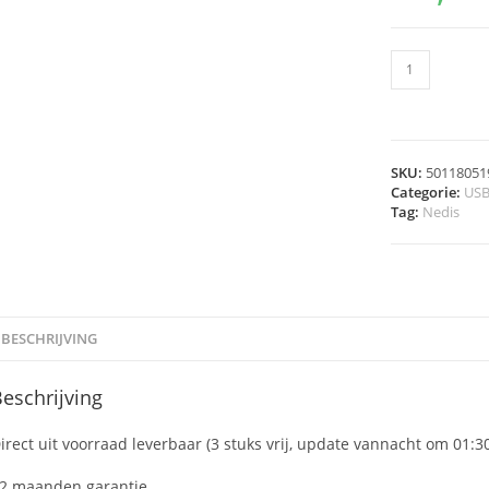
SKU:
50118051
Categorie:
US
Tag:
Nedis
BESCHRIJVING
eschrijving
irect uit voorraad leverbaar (3 stuks vrij, update vannacht om 01:3
2 maanden garantie