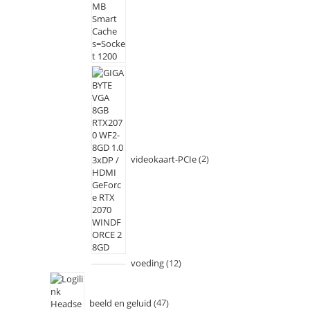
videokaart-PCIe
2
voeding
12
beeld en geluid
47