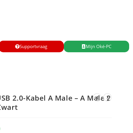
Supportvraag
Mijn Oké-PC
SB 2.0-Kabel A Male – A Male 2
Zwart
9