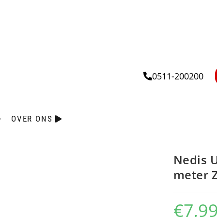
0511-200200
OVER ONS
Nedis U
meter 
€
7,9