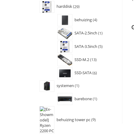
harddisk
29
behuizing
4
SATA-2.5inch
1
SATA-3.5inch
5
SSD-M.2
13
SSD-SATA
6
systemen
1
barebone
1
behuizing tower pc
9