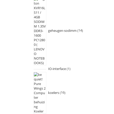
geheugen-sodimm
14
IO-interface
1
koelers
16