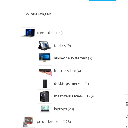
Winkelwagen
computers
59
tablets
9
all-in-one systemen
7
business line
4
desktops merken
1
maatwerk Oke-PC IT
9
B
laptops
29
D
pc-onderdelen
128
1