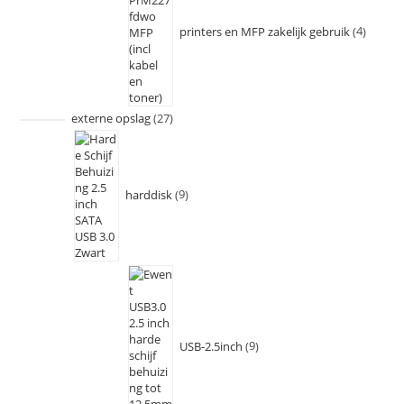
printers en MFP zakelijk gebruik
4
externe opslag
27
harddisk
9
USB-2.5inch
9