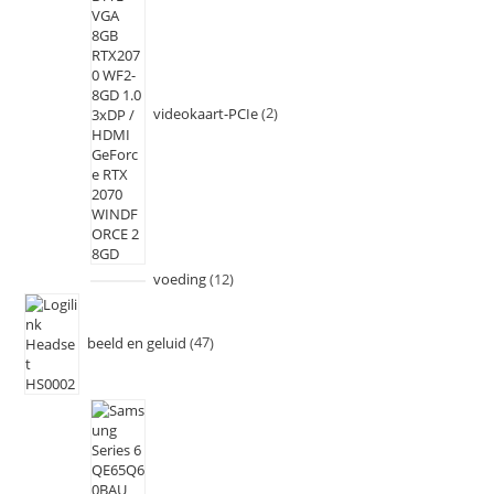
videokaart-PCIe
2
voeding
12
beeld en geluid
47