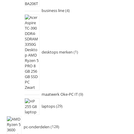
business line
4
desktops merken
1
maatwerk Oke-PC IT
9
laptops
29
pc-onderdelen
128