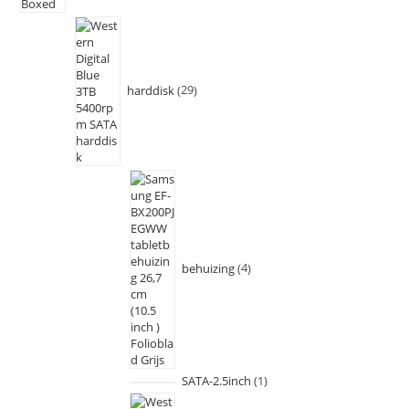
harddisk
29
behuizing
4
SATA-2.5inch
1