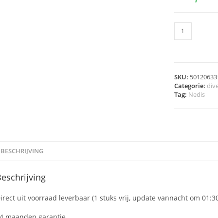
SKU:
50120633
Categorie:
div
Tag:
Nedis
BESCHRIJVING
eschrijving
irect uit voorraad leverbaar (1 stuks vrij, update vannacht om 01:3
4 maanden garantie