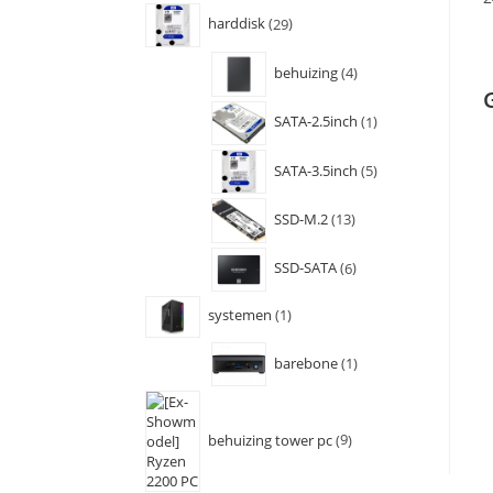
harddisk
29
behuizing
4
SATA-2.5inch
1
SATA-3.5inch
5
SSD-M.2
13
SSD-SATA
6
systemen
1
barebone
1
behuizing tower pc
9