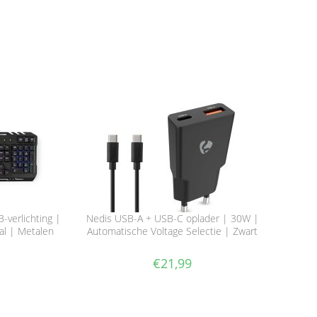
verlichting |
Nedis USB-A + USB-C oplader | 30W |
al | Metalen
Automatische Voltage Selectie | Zwart
€
21,99