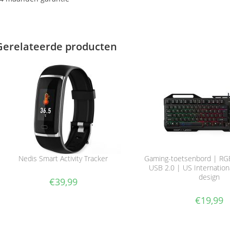
Gerelateerde producten
Nedis Smart Activity Tracker
Gaming-toetsenbord | RGB-
USB 2.0 | US Internation
design
€
39,99
€
19,99