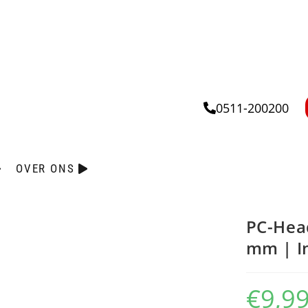
0511-200200
OVER ONS
PC-Head
mm | I
€
9,9