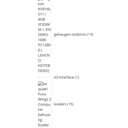
geheugen-sodimm
14
IO-interface
1
koelers
16