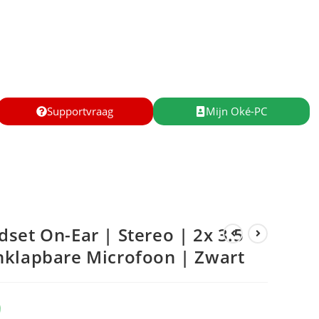
Supportvraag
Mijn Oké-PC
set On-Ear | Stereo | 2x 3.5
nklapbare Microfoon | Zwart
9