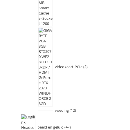
videokaart-PCIe
2
voeding
12
beeld en geluid
47