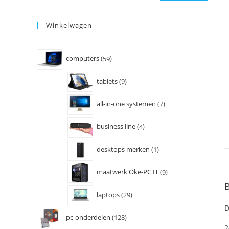
Winkelwagen
computers
59
tablets
9
all-in-one systemen
7
business line
4
desktops merken
1
maatwerk Oke-PC IT
9
B
laptops
29
D
pc-onderdelen
128
2