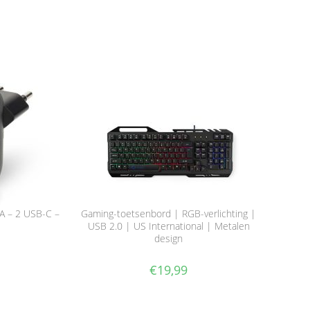
A – 2 USB-C –
Gaming-toetsenbord | RGB-verlichting |
USB 2.0 | US International | Metalen
design
€
19,99