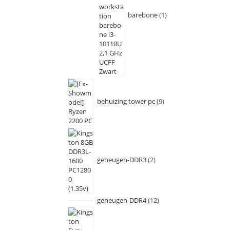
barebone
1
behuizing tower pc
9
geheugen-DDR3
2
geheugen-DDR4
12