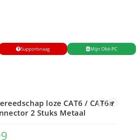
Supportvraag
Mijn Oké-PC
gereedschap loze CAT6 / CAT6a
nnector 2 Stuks Metaal
99