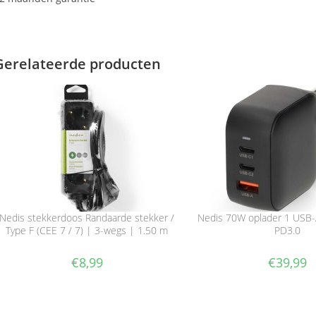
Gerelateerde producten
Nedis stekkerdoos Randaarde stekker /
Nedis 70W oplader 1 USB-
Type F (CEE 7 / 7) | 3-wegs | 1.50 m
PD3.0
€
8,99
€
39,99