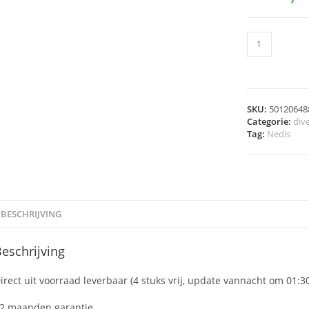
SKU:
50120648
Categorie:
div
Tag:
Nedis
BESCHRIJVING
eschrijving
irect uit voorraad leverbaar (4 stuks vrij, update vannacht om 01:3
2 maanden garantie