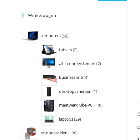
Winkelwagen
computers
59
tablets
9
all-in-one systemen
7
business line
4
desktops merken
1
maatwerk Oke-PC IT
9
B
laptops
29
D
pc-onderdelen
128
1