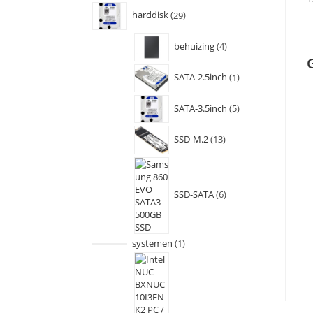
harddisk
29
behuizing
4
SATA-2.5inch
1
SATA-3.5inch
5
SSD-M.2
13
SSD-SATA
6
systemen
1