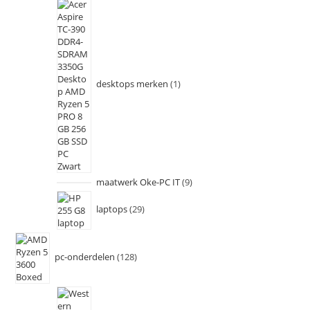
desktops merken
1
maatwerk Oke-PC IT
9
laptops
29
pc-onderdelen
128