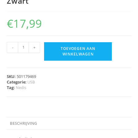
Zwart
€
17,99
-
+
TOEVOEGEN AAN
WINKELWAGEN
SKU:
501179469
Categorie:
USB
Tag:
Nedis
BESCHRIJVING