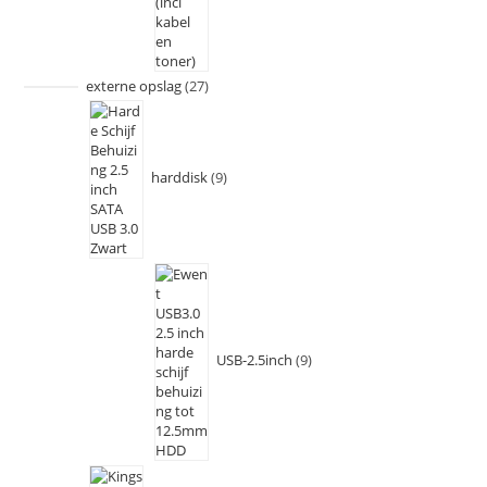
externe opslag
27
harddisk
9
USB-2.5inch
9