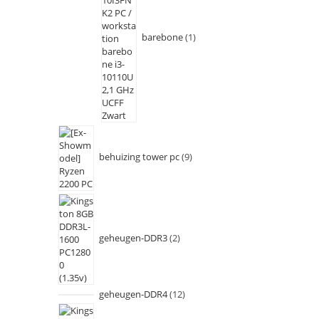
barebone
1
behuizing tower pc
9
geheugen-DDR3
2
geheugen-DDR4
12