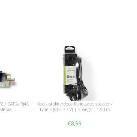
6 / CAT6a RJ45
Nedis stekkerdoos Randaarde stekker /
Metaal
Type F (CEE 7 / 7) | 3-wegs | 1.50 m
€
8,99