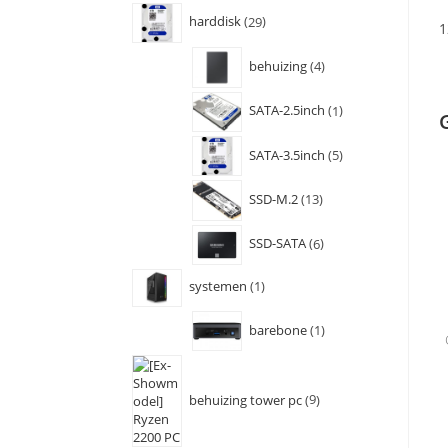
harddisk
29
1
behuizing
4
SATA-2.5inch
1
SATA-3.5inch
5
SSD-M.2
13
SSD-SATA
6
systemen
1
barebone
1
behuizing tower pc
9