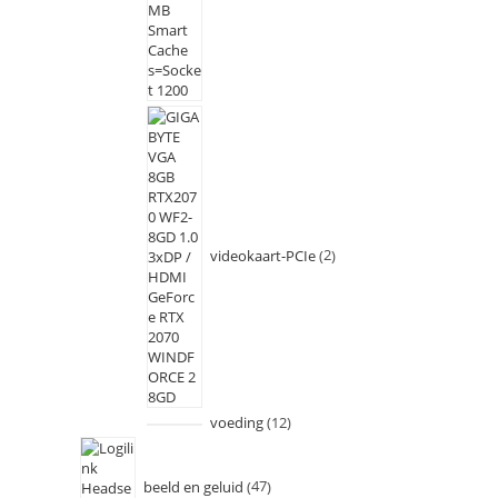
videokaart-PCIe
2
voeding
12
beeld en geluid
47