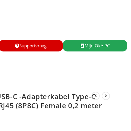
Supportvraag
Mijn Oké-PC
USB-C -Adapterkabel Type-C
RJ45 (8P8C) Female 0,2 meter