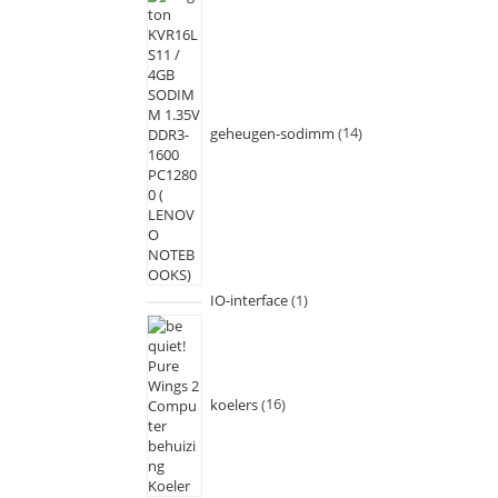
geheugen-sodimm
14
IO-interface
1
koelers
16