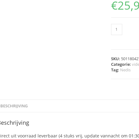
€
25,
SKU:
50118042
Categorie:
vid
Tag:
Nedis
BESCHRIJVING
eschrijving
irect uit voorraad leverbaar (4 stuks vrij, update vannacht om 01:3