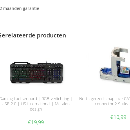
2 maanden garantie
Gerelateerde producten
Gaming-toetsenbord | RGB-verlichting |
Nedis gereedschap loze CAT
USB 2.0 | US International | Metalen
connector 2 Stuks 
design
€
10,99
€
19,99