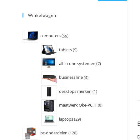
Winkelwagen
computers
59
tablets
9
all-in-one systemen
7
business line
4
desktops merken
1
maatwerk Oke-PC IT
9
laptops
29
B
pc-onderdelen
128
D