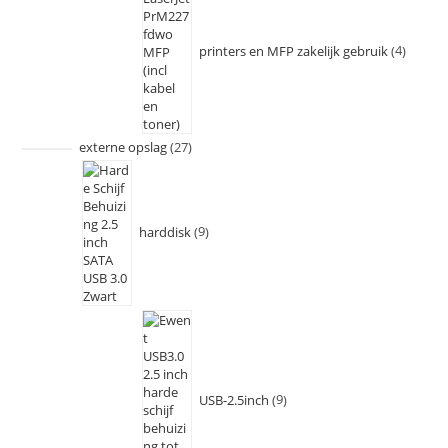
printers en MFP zakelijk gebruik
4
externe opslag
27
harddisk
9
USB-2.5inch
9