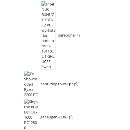
barebone
1
behuizing tower pc
9
geheugen-DDR3
2