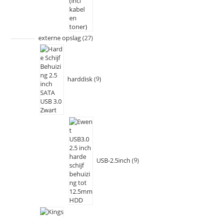
externe opslag
27
harddisk
9
USB-2.5inch
9