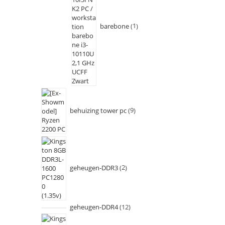
barebone
1
behuizing tower pc
9
geheugen-DDR3
2
geheugen-DDR4
12