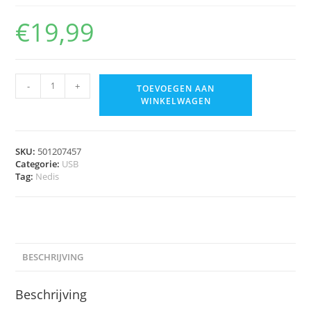
€
19,99
-
+
TOEVOEGEN AAN
WINKELWAGEN
SKU:
501207457
Categorie:
USB
Tag:
Nedis
BESCHRIJVING
Beschrijving