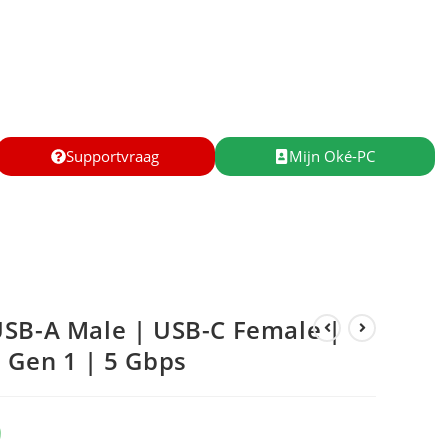
Supportvraag
Mijn Oké-PC
USB-A Male | USB-C Female |
 Gen 1 | 5 Gbps
9