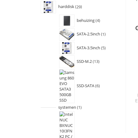
harddisk
29
behuizing
4
SATA-2.5inch
1
SATA-3.5inch
5
SSD-M.2
13
SSD-SATA
6
E
systemen
1