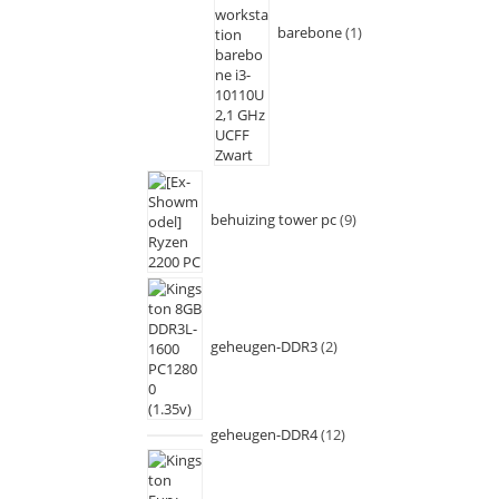
barebone
1
behuizing tower pc
9
geheugen-DDR3
2
geheugen-DDR4
12