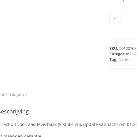
SKU:
50120767
Categorie:
US
Tag:
Nedis
BESCHRIJVING
eschrijving
irect uit voorraad leverbaar (5 stuks vrij, update vannacht om 01:3
2 maanden garantie