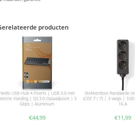
Gerelateerde producten
Nedis USB-Hub 4-Poorts | USB 3.0 met
Stekkerdoos Randaarde ste
xterne Voeding | QC3.0 Oplaadpoort | 5
(CEE 7 / 7) | 3-wegs | 3.0
Gbps | Aluminium
16 A
€
44,99
€
11,99