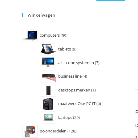
Winkelwagen
computers
59
tablets
9
all-in-one systemen
7
business line
4
desktops merken
1
maatwerk Oke-PC IT
9
B
laptops
29
D
pc-onderdelen
128
1