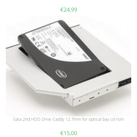
€
24,99
Sata 2nd HDD Drive Caddy 12.7mm for optical bay cd-rom
€
15,00