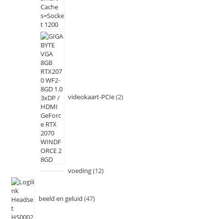
videokaart-PCIe
2
voeding
12
beeld en geluid
47