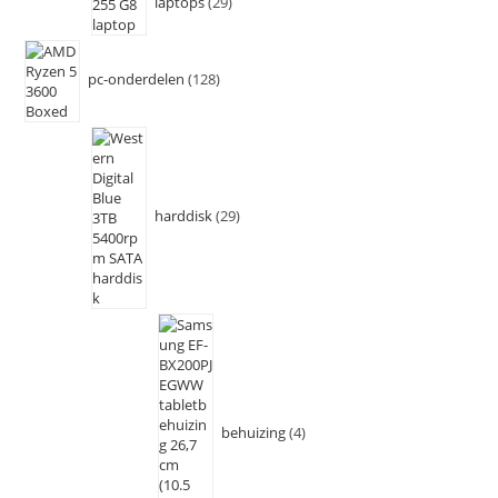
laptops
29
pc-onderdelen
128
harddisk
29
behuizing
4