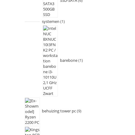
SSD-SATA
6
systemen
1
barebone
1
behuizing tower pc
9