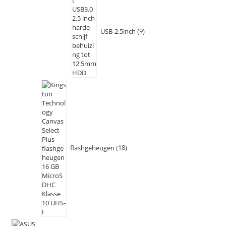
USB-2.5inch
9
flashgeheugen
18