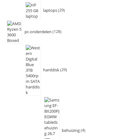
laptops
29
pc-onderdelen
128
harddisk
29
behuizing
4