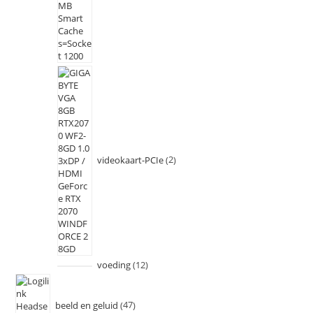
videokaart-PCIe
2
voeding
12
beeld en geluid
47