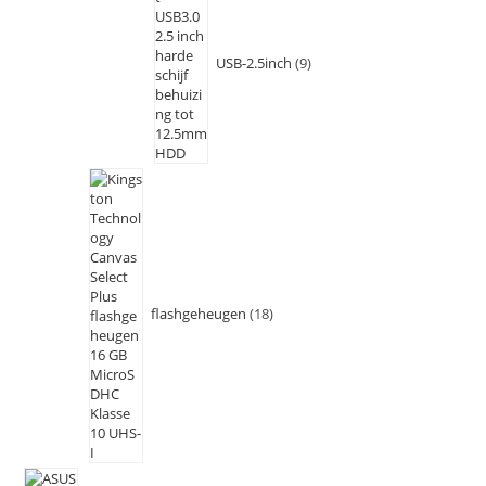
USB-2.5inch
9
flashgeheugen
18