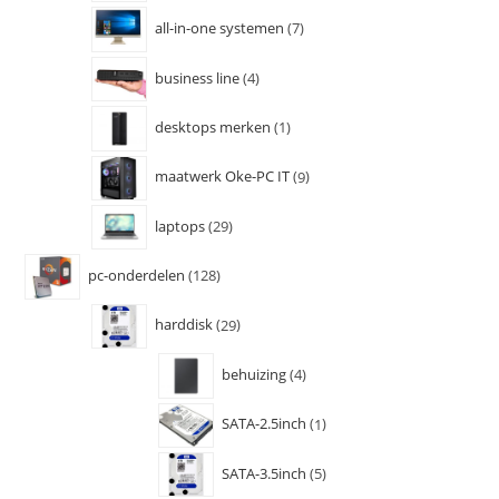
all-in-one systemen
7
business line
4
desktops merken
1
maatwerk Oke-PC IT
9
laptops
29
pc-onderdelen
128
harddisk
29
behuizing
4
SATA-2.5inch
1
SATA-3.5inch
5