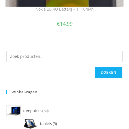
Nokia BL-4U Batterij – 1110mAh
€
14,99
ZOEKEN
Winkelwagen
computers
59
tablets
9