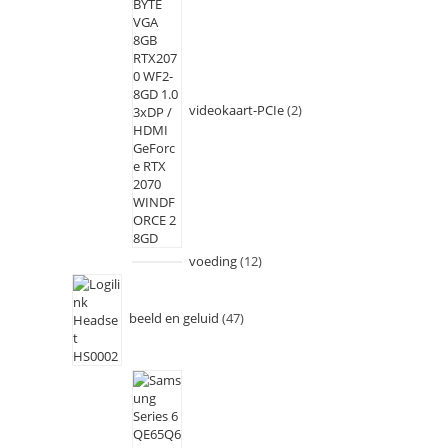
videokaart-PCIe
2
voeding
12
beeld en geluid
47