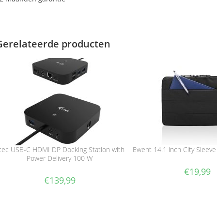
Gerelateerde producten
-tec USB-C HDMI DP Docking Station with
Ewent 14.1 inch City Sleev
Power Delivery 100 W
€
19,99
€
139,99