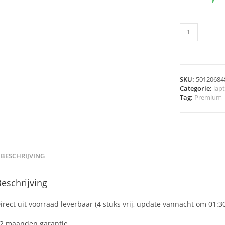
SKU:
50120684
Categorie:
lap
Tag:
Premium
BESCHRIJVING
eschrijving
irect uit voorraad leverbaar (4 stuks vrij, update vannacht om 01:3
2 maanden garantie