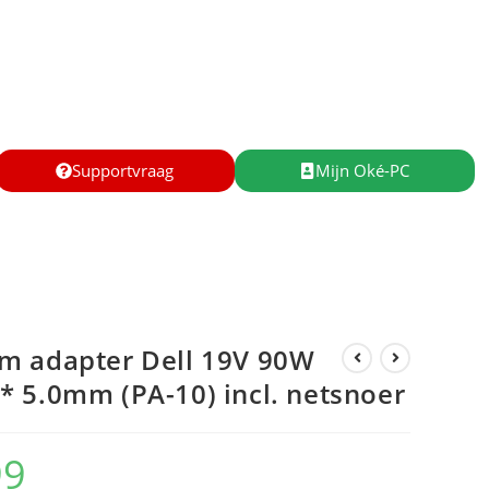
Supportvraag
Mijn Oké-PC
m adapter Dell 19V 90W
 5.0mm (PA-10) incl. netsnoer
99