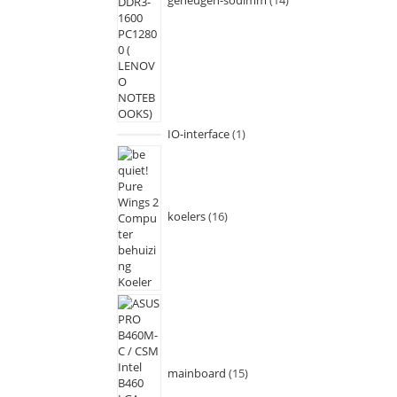
geheugen-sodimm
14
IO-interface
1
koelers
16
mainboard
15