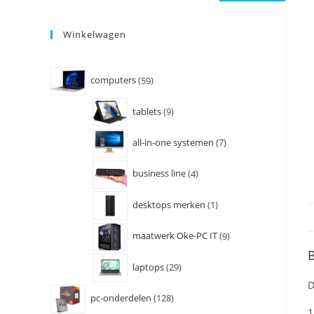
Winkelwagen
computers
59
tablets
9
all-in-one systemen
7
business line
4
desktops merken
1
maatwerk Oke-PC IT
9
B
laptops
29
D
pc-onderdelen
128
1