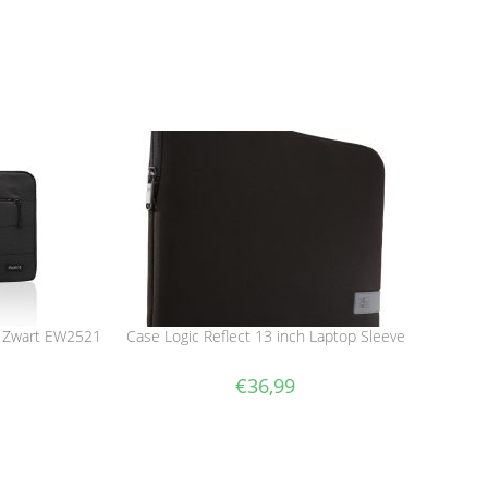
e Zwart EW2521
Case Logic Reflect 13 inch Laptop Sleeve
€
36,99