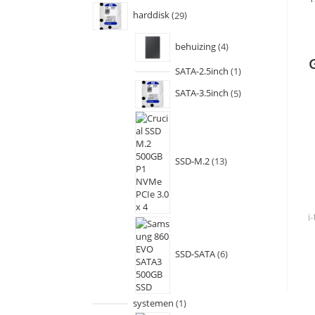
harddisk
29
behuizing
4
SATA-2.5inch
1
SATA-3.5inch
5
SSD-M.2
13
i
SSD-SATA
6
systemen
1