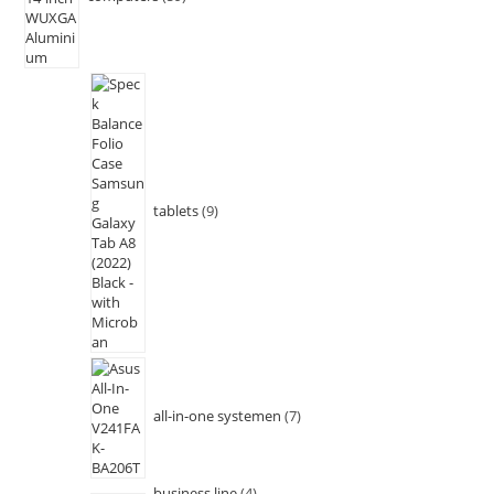
tablets
9
all-in-one systemen
7
business line
4