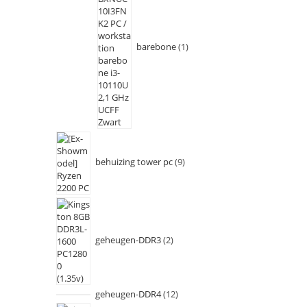
barebone
1
behuizing tower pc
9
geheugen-DDR3
2
geheugen-DDR4
12