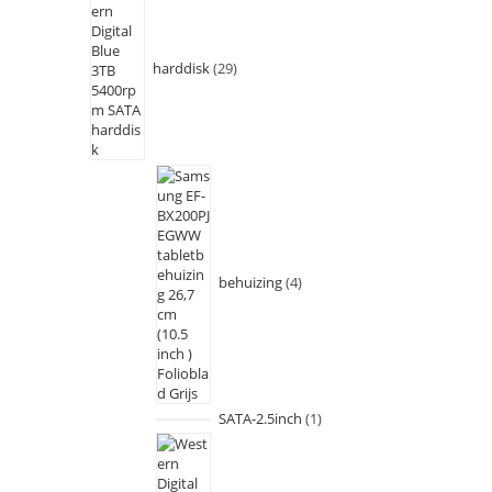
harddisk
29
behuizing
4
SATA-2.5inch
1