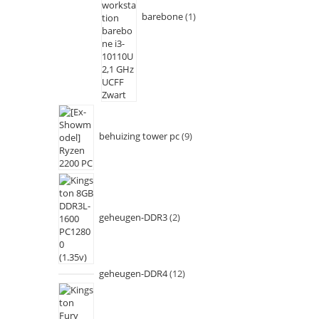
barebone
1
behuizing tower pc
9
geheugen-DDR3
2
geheugen-DDR4
12