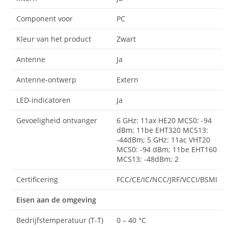
Component voor
PC
Kleur van het product
Zwart
Antenne
Ja
Antenne-ontwerp
Extern
LED-indicatoren
Ja
Gevoeligheid ontvanger
6 GHz: 11ax HE20 MCS0: -94
dBm; 11be EHT320 MCS13:
-44dBm; 5 GHz: 11ac VHT20
MCS0: -94 dBm; 11be EHT160
MCS13: -48dBm; 2
Certificering
FCC/CE/IC/NCC/JRF/VCCI/BSMI
Eisen aan de omgeving
Bedrijfstemperatuur (T-T)
0 – 40 °C