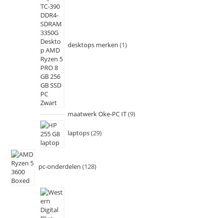
desktops merken
1
maatwerk Oke-PC IT
9
laptops
29
pc-onderdelen
128