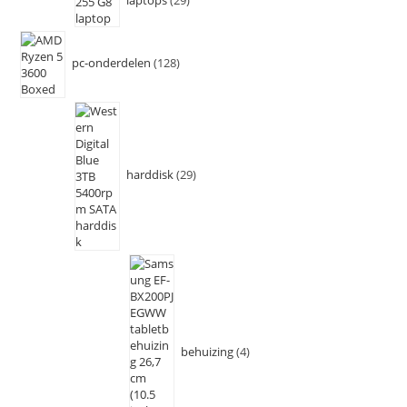
laptops
29
pc-onderdelen
128
harddisk
29
behuizing
4