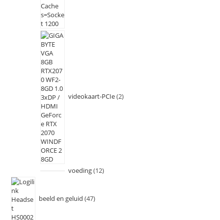
videokaart-PCIe
2
voeding
12
beeld en geluid
47