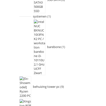
systemen
1
barebone
1
behuizing tower pc
9