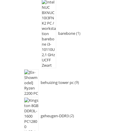
barebone
1
behuizing tower pc
9
geheugen-DDR3
2