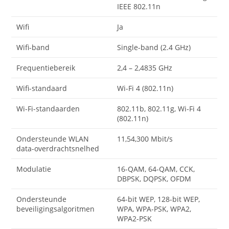
IEEE 802.11n
Wifi
Ja
Wifi-band
Single-band (2.4 GHz)
Frequentiebereik
2,4 – 2,4835 GHz
Wifi-standaard
Wi-Fi 4 (802.11n)
Wi-Fi-standaarden
802.11b, 802.11g, Wi-Fi 4
(802.11n)
Ondersteunde WLAN
11,54,300 Mbit/s
data-overdrachtsnelhed
Modulatie
16-QAM, 64-QAM, CCK,
DBPSK, DQPSK, OFDM
Ondersteunde
64-bit WEP, 128-bit WEP,
beveiligingsalgoritmen
WPA, WPA-PSK, WPA2,
WPA2-PSK