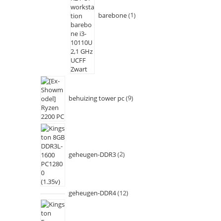
barebone
1
behuizing tower pc
9
geheugen-DDR3
2
geheugen-DDR4
12