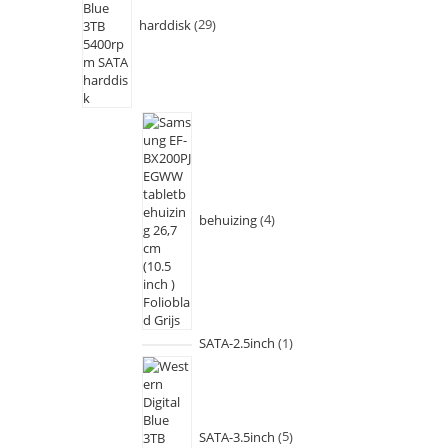
harddisk
29
behuizing
4
SATA-2.5inch
1
SATA-3.5inch
5