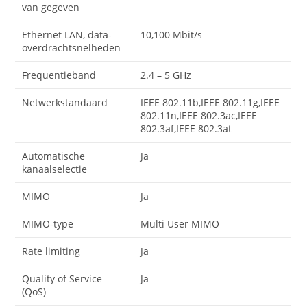
van gegeven
Ethernet LAN, data-
10,100 Mbit/s
overdrachtsnelheden
Frequentieband
2.4 – 5 GHz
Netwerkstandaard
IEEE 802.11b,IEEE 802.11g,IEEE
802.11n,IEEE 802.3ac,IEEE
802.3af,IEEE 802.3at
Automatische
Ja
kanaalselectie
MIMO
Ja
MIMO-type
Multi User MIMO
Rate limiting
Ja
Quality of Service
Ja
(QoS)