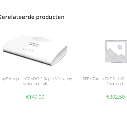
Gerelateerde producten
rayTek Vigor 167 VDSL2 Super Vectoring
SFP+ Zaram ZXOS11NPI i
Modem retail
fiberpatch
€
149,00
€
302,50