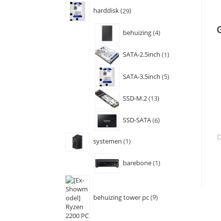
harddisk
29
behuizing
4
SATA-2.5inch
1
SATA-3.5inch
5
SSD-M.2
13
SSD-SATA
6
D
systemen
1
barebone
1
behuizing tower pc
9