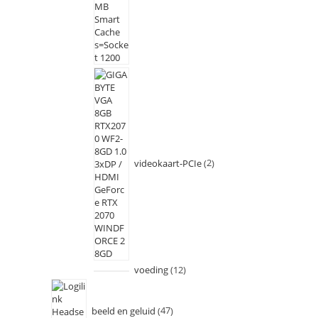
videokaart-PCIe
2
voeding
12
beeld en geluid
47