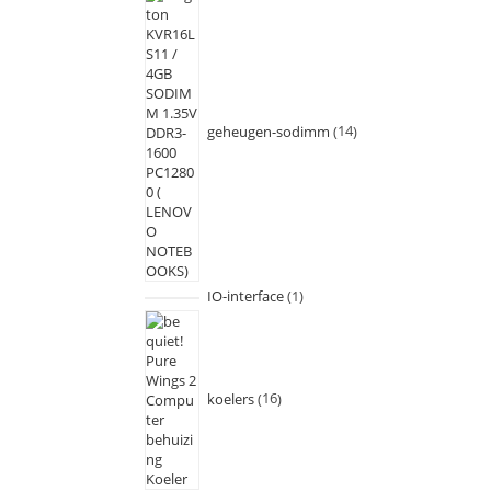
geheugen-sodimm
14
IO-interface
1
koelers
16