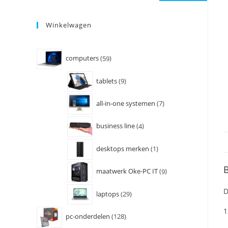
Winkelwagen
computers
59
tablets
9
all-in-one systemen
7
business line
4
desktops merken
1
B
maatwerk Oke-PC IT
9
D
laptops
29
1
pc-onderdelen
128