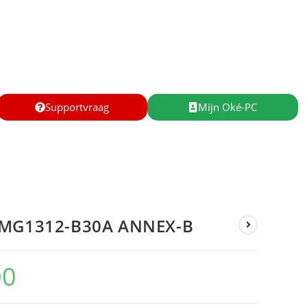
Supportvraag
Mijn Oké-PC
VMG1312-B30A ANNEX-B
00