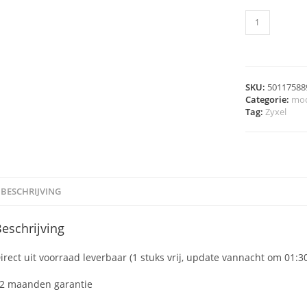
SKU:
50117588
Categorie:
mo
Tag:
Zyxel
BESCHRIJVING
eschrijving
irect uit voorraad leverbaar (1 stuks vrij, update vannacht om 01:3
2 maanden garantie