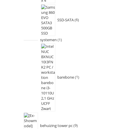
SSD-SATA
6
systemen
1
barebone
1
behuizing tower pc
9