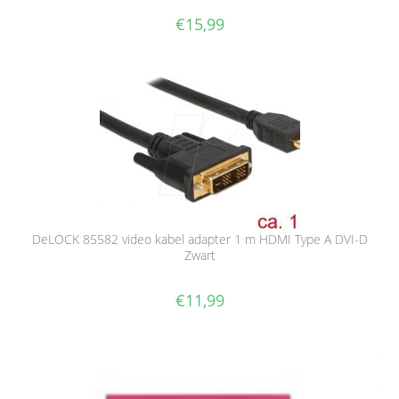
€
15,99
DeLOCK 85582 video kabel adapter 1 m HDMI Type A DVI-D
Zwart
€
11,99