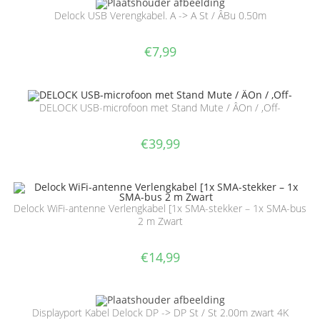
Delock USB Verengkabel. A -> A St / Â­Bu 0.50m
€
7,99
DELOCK USB-microfoon met Stand Mute / Â­On / ,Off-
€
39,99
Delock WiFi-antenne Verlengkabel [1x SMA-stekker – 1x SMA-bus
2 m Zwart
€
14,99
Displayport Kabel Delock DP -> DP St / St 2.00m zwart 4K