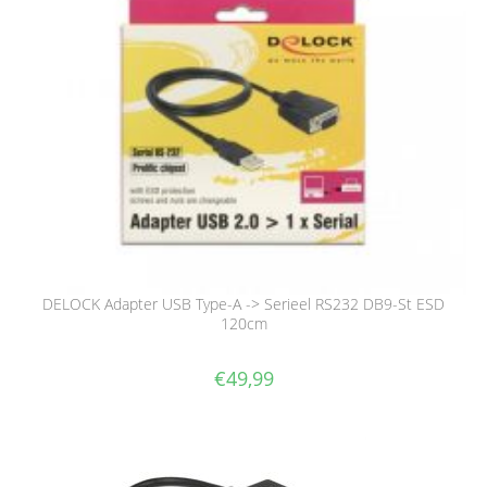
DELOCK Adapter USB Type-A -> Serieel RS232 DB9-St ESD
120cm
€
49,99