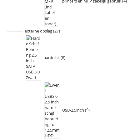
printers en MFP zakelijk gebruik
4
externe opslag
27
harddisk
9
USB-2.5inch
9