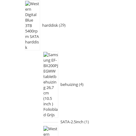
harddisk
29
behuizing
4
SATA-2.5inch
1