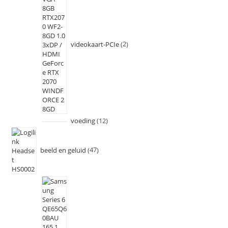
videokaart-PCIe
2
voeding
12
beeld en geluid
47