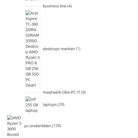
business line
4
desktops merken
1
maatwerk Oke-PC IT
9
laptops
29
pc-onderdelen
128