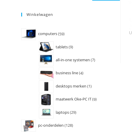
Winkelwagen
U
computers
59
tablets
9
all-in-one systemen
7
business line
4
desktops merken
1
maatwerk Oke-PC IT
9
laptops
29
pc-onderdelen
128