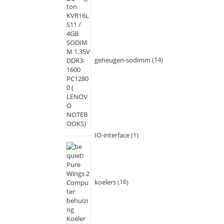
geheugen-sodimm
14
IO-interface
1
koelers
16