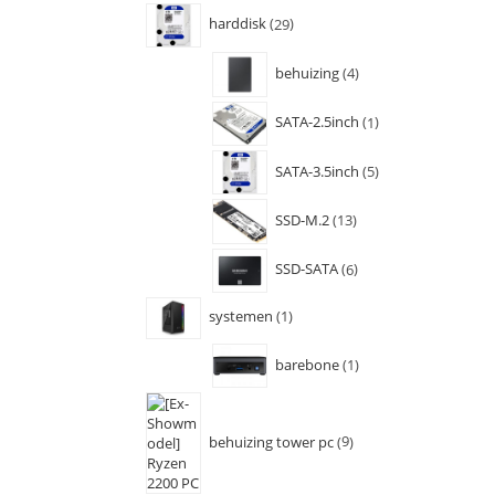
harddisk
29
behuizing
4
SATA-2.5inch
1
SATA-3.5inch
5
SSD-M.2
13
SSD-SATA
6
systemen
1
barebone
1
behuizing tower pc
9