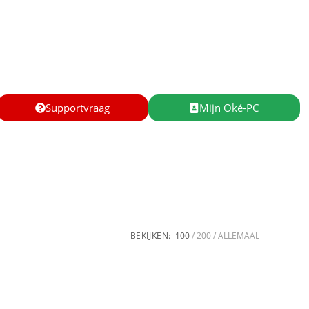
Supportvraag
Mijn Oké-PC
BEKIJKEN:
100
200
ALLEMAAL