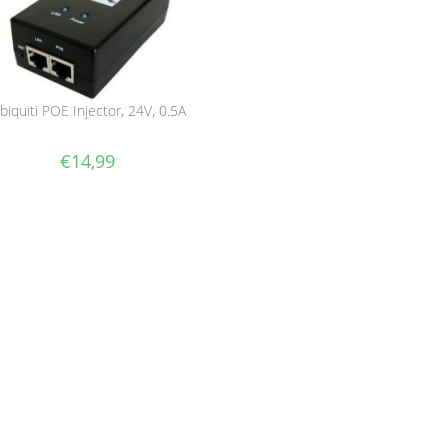
biquiti POE Injector, 24V, 0.5A
€
14,99