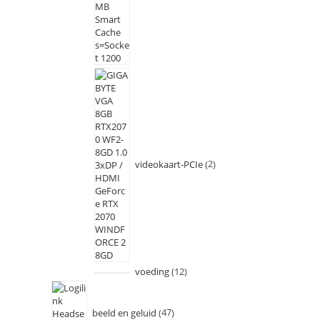
videokaart-PCIe
2
voeding
12
beeld en geluid
47