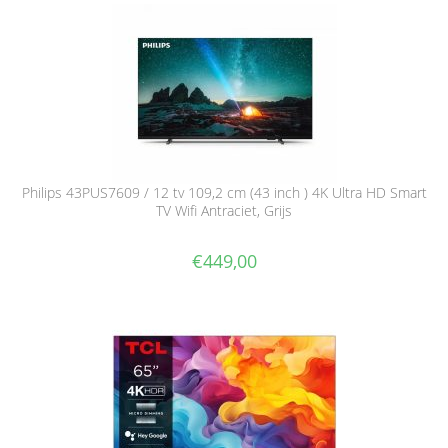
Philips 43PUS7609 / 12 tv 109,2 cm (43 inch ) 4K Ultra HD Smart
TV Wifi Antraciet, Grijs
€
449,00