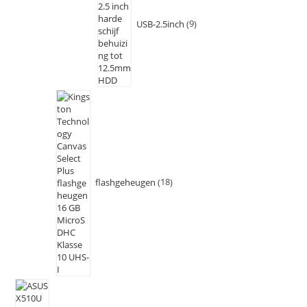
USB-2.5inch
9
flashgeheugen
18