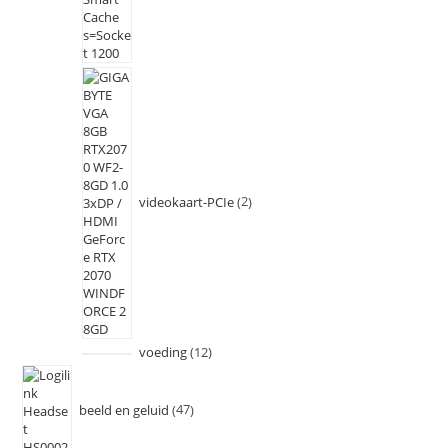
videokaart-PCIe
2
voeding
12
beeld en geluid
47