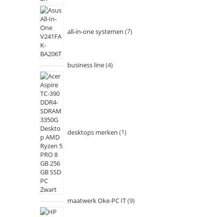
all-in-one systemen
7
business line
4
desktops merken
1
maatwerk Oke-PC IT
9