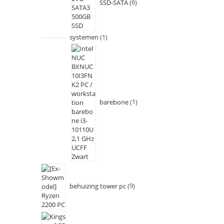
SSD-SATA
6
systemen
1
barebone
1
behuizing tower pc
9