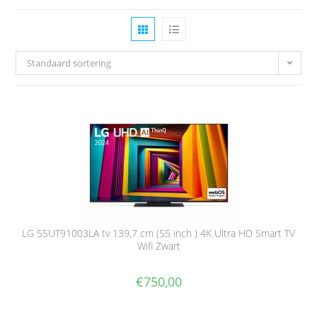
Standaard sortering
LG 55UT91003LA tv 139,7 cm (55 inch ) 4K Ultra HD Smart TV
Wifi Zwart
€
750,00