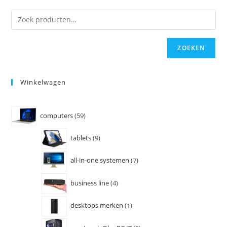
ZOEKEN
Winkelwagen
computers
59
tablets
9
all-in-one systemen
7
business line
4
desktops merken
1