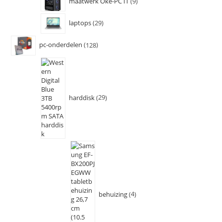
maatwerk Oke-PC IT
9
laptops
29
pc-onderdelen
128
harddisk
29
behuizing
4