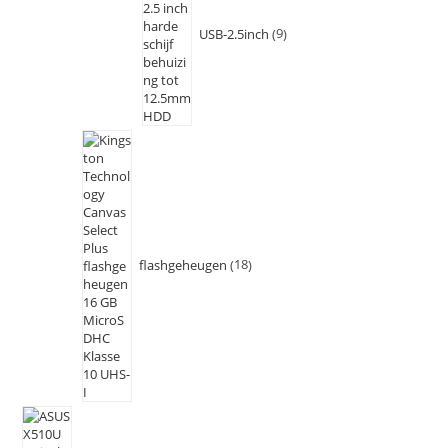
USB-2.5inch
9
flashgeheugen
18