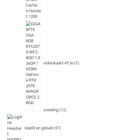
videokaart-PCIe
2
voeding
12
beeld en geluid
47