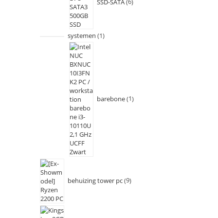
SSD-SATA
6
systemen
1
barebone
1
behuizing tower pc
9