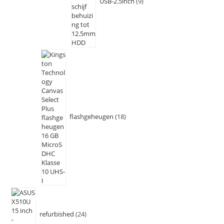
USB-2.5inch
9
flashgeheugen
18
refurbished
24