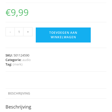
€
9,99
-
+
TOEVOEGEN AAN
WINKELWAGEN
SKU:
501124590
Categorie:
audio
Tag:
(merk)
BESCHRIJVING
Beschrijving