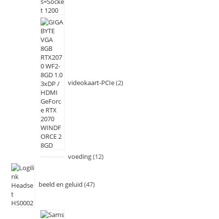
videokaart-PCIe
2
voeding
12
beeld en geluid
47