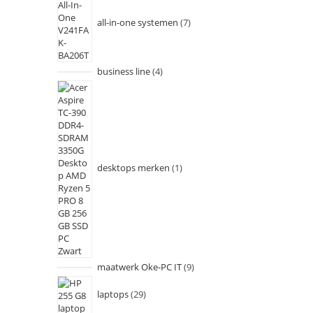
all-in-one systemen
7
business line
4
desktops merken
1
maatwerk Oke-PC IT
9
laptops
29