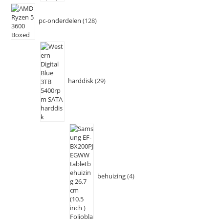
pc-onderdelen
128
harddisk
29
behuizing
4