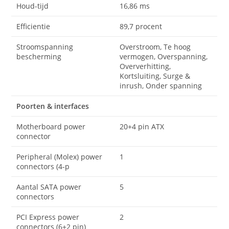
Houd-tijd
16,86 ms
Efficientie
89,7 procent
Stroomspanning
Overstroom, Te hoog
bescherming
vermogen, Overspanning,
Oververhitting,
Kortsluiting, Surge &
inrush, Onder spanning
Poorten & interfaces
Motherboard power
20+4 pin ATX
connector
Peripheral (Molex) power
1
connectors (4-p
Aantal SATA power
5
connectors
PCI Express power
2
connectors (6+2 pin)