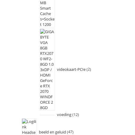
videokaart-PCIe
2
voeding
12
beeld en geluid
47