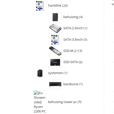
v
harddisk
29
behuizing
4
SATA-2.5inch
1
SATA-3.5inch
5
SSD-M.2
13
SSD-SATA
6
systemen
1
barebone
1
behuizing tower pc
9