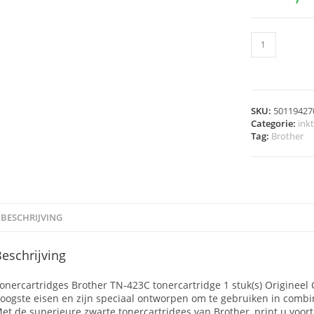
SKU:
50119427
Categorie:
ink
Tag:
Brother
BESCHRIJVING
eschrijving
onercartridges Brother TN-423C tonercartridge 1 stuk(s) Origineel
oogste eisen en zijn speciaal ontworpen om te gebruiken in combi
et de superieure zwarte tonercartridges van Brother, print u voort