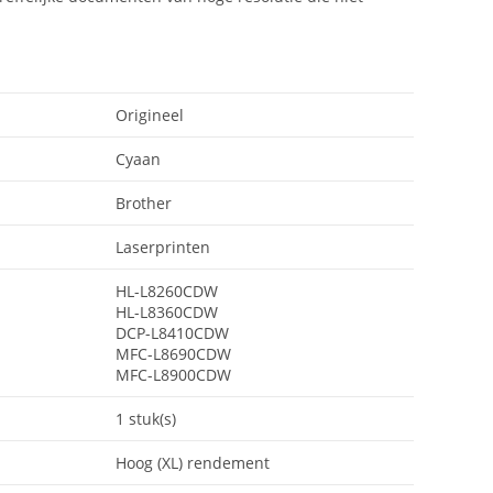
Origineel
Cyaan
Brother
Laserprinten
HL-L8260CDW
HL-L8360CDW
DCP-L8410CDW
MFC-L8690CDW
MFC-L8900CDW
1 stuk(s)
Hoog (XL) rendement