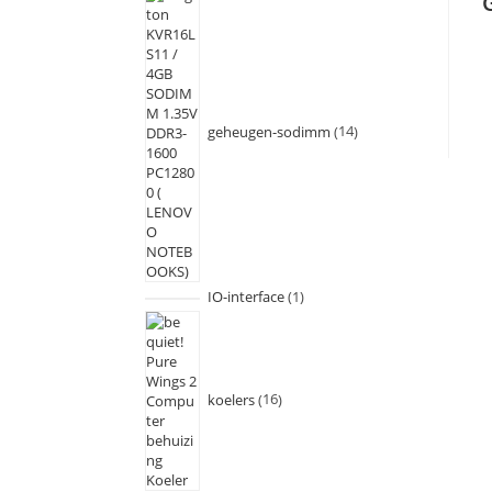
geheugen-sodimm
14
IO-interface
1
koelers
16