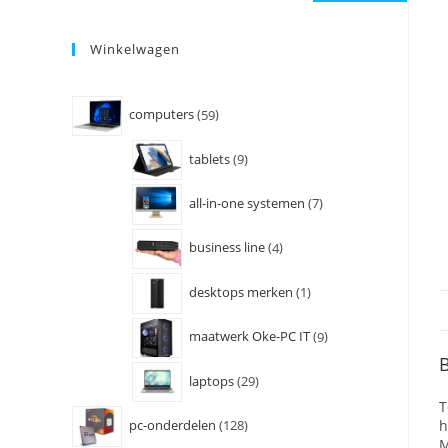
Winkelwagen
computers
59
tablets
9
all-in-one systemen
7
business line
4
desktops merken
1
maatwerk Oke-PC IT
9
B
laptops
29
T
h
pc-onderdelen
128
M