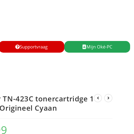
Supportvraag
Mijn Oké-PC
 TN-423C tonercartridge 1
 Origineel Cyaan
99