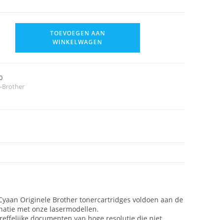
TOEVOEGEN AAN
WINKELWAGEN
0
t-Brother
 Cyaan Originele Brother tonercartridges voldoen aan de
natie met onze lasermodellen.
reffelijke documenten van hoge resolutie die niet