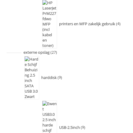
printers en MFP zakelijk gebruik
4
externe opslag
27
harddisk
9
USB-2.5inch
9