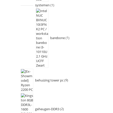
systemen
1
barebone
1
behuizing tower pc
9
geheugen-DDR3
2