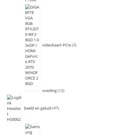
videokaart-PCIe
2
voeding
12
beeld en geluid
47