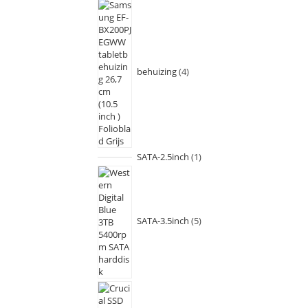
behuizing
4
SATA-2.5inch
1
SATA-3.5inch
5