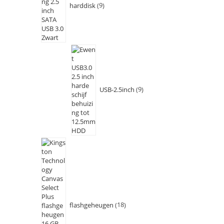
harddisk
9
USB-2.5inch
9
flashgeheugen
18