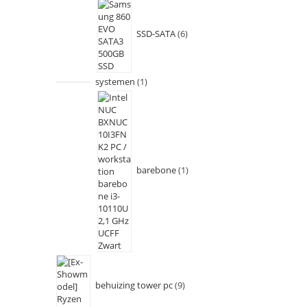
SSD-SATA
6
systemen
1
barebone
1
behuizing tower pc
9