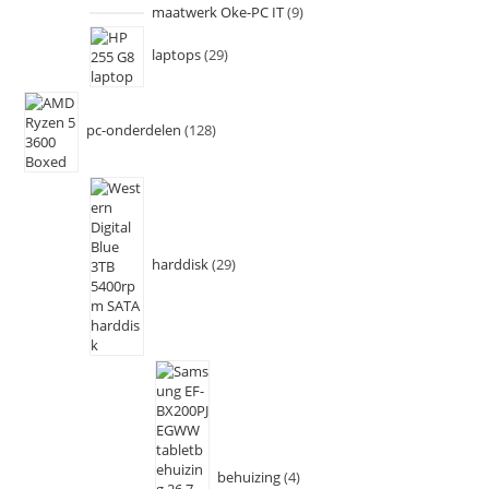
maatwerk Oke-PC IT
9
laptops
29
pc-onderdelen
128
harddisk
29
behuizing
4