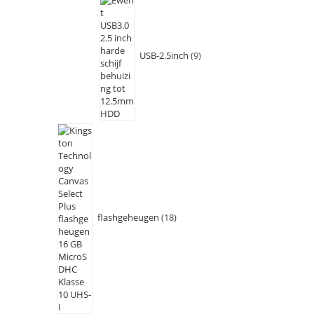
USB-2.5inch
9
flashgeheugen
18