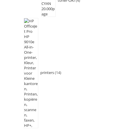
toner-OKI
4
printers
14