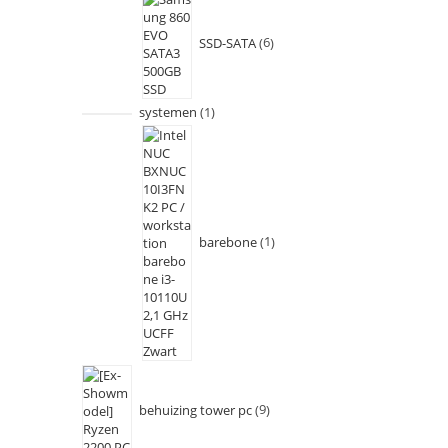
SSD-SATA
6
systemen
1
barebone
1
behuizing tower pc
9