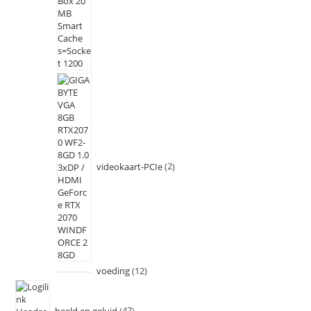
videokaart-PCIe
2
voeding
12
beeld en geluid
47