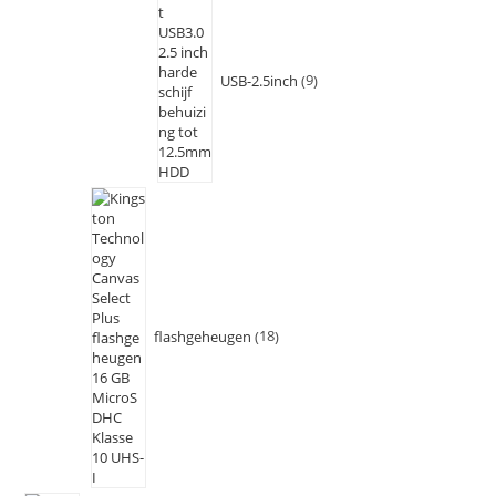
USB-2.5inch
9
flashgeheugen
18