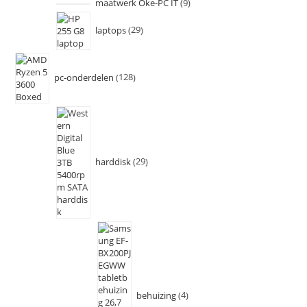
maatwerk Oke-PC IT
9
laptops
29
pc-onderdelen
128
harddisk
29
behuizing
4