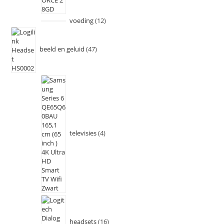
voeding
12
beeld en geluid
47
televisies
4
headsets
16