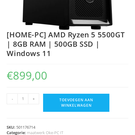
[HOME-PC] AMD Ryzen 5 5500GT
| 8GB RAM | 500GB SSD |
Windows 11
€
899,00
-
+
TOEVOEGEN AAN
WINKELWAGEN
SKU:
501176714
Categorie:
maatwerk Oke-PC IT