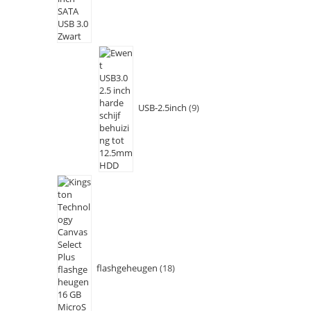
USB-2.5inch
9
flashgeheugen
18