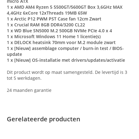
micro ATX
1 x AMD AM4 Ryzen 5 5500GT/5600GT Box 3,6GHz MAX
4,4GHz 6xCore 12xThreads 19MB 65W
1 x Arctic P12 PWM PST Case fan 12cm Zwart
1 x Crucial RAM 8GB DDR4/3200 CL22
1 x WD Blue SN5000 M.2 500GB NVMe PCIe 4.0 x 4
1 x Microsoft Windows 11 Home 1 licentie(s)
1 x DELOCK heatsink 70mm voor M.2 module zwart
1 x [Nieuw] assemblage computer / burn-in test / BIOS-
update
1 x [Nieuw] OS-installatie met drivers/updates/activatie
Dit product wordt op maat samengesteld. De levertijd is 3
tot 5 werkdagen.
24 maanden garantie
Gerelateerde producten