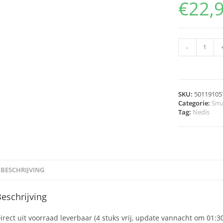
€
22,
-
SKU:
50119105
Categorie:
Sma
Tag:
Nedis
BESCHRIJVING
eschrijving
irect uit voorraad leverbaar (4 stuks vrij, update vannacht om 01:3