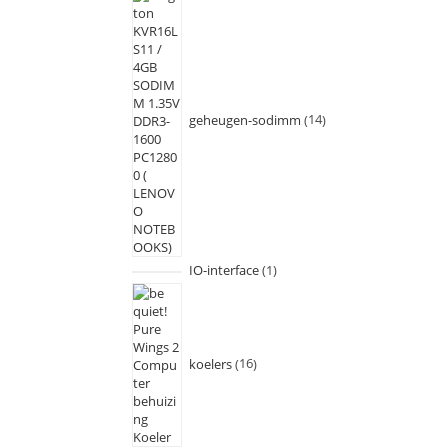
geheugen-sodimm
14
IO-interface
1
koelers
16