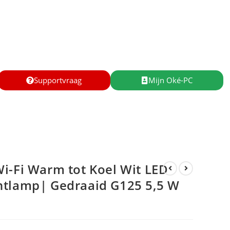
Supportvraag
Mijn Oké-PC
i-Fi Warm tot Koel Wit LED
ntlamp| Gedraaid G125 5,5 W