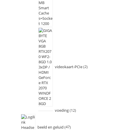
videokaart-PCIe
2
voeding
12
beeld en geluid
47