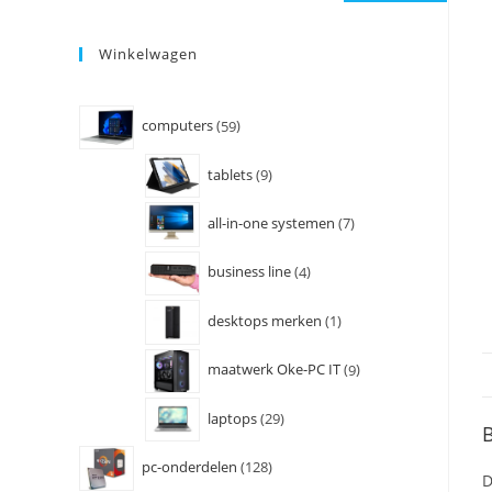
Winkelwagen
computers
59
tablets
9
all-in-one systemen
7
business line
4
desktops merken
1
maatwerk Oke-PC IT
9
laptops
29
B
pc-onderdelen
128
D