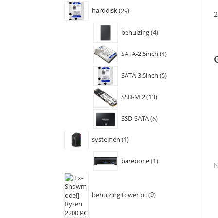
harddisk
29
2
behuizing
4
SATA-2.5inch
1
SATA-3.5inch
5
SSD-M.2
13
SSD-SATA
6
systemen
1
barebone
1
N
behuizing tower pc
9