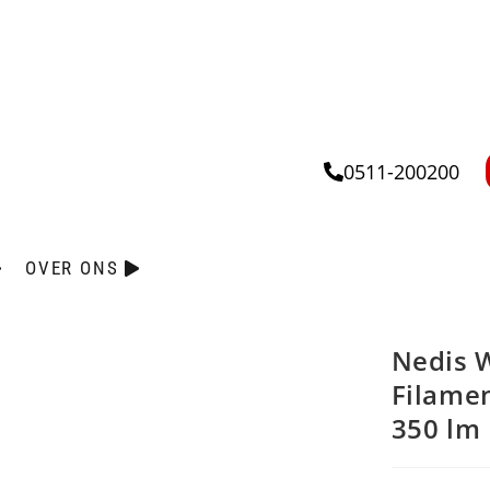
0511-200200
OVER ONS
Nedis W
Filame
350 lm