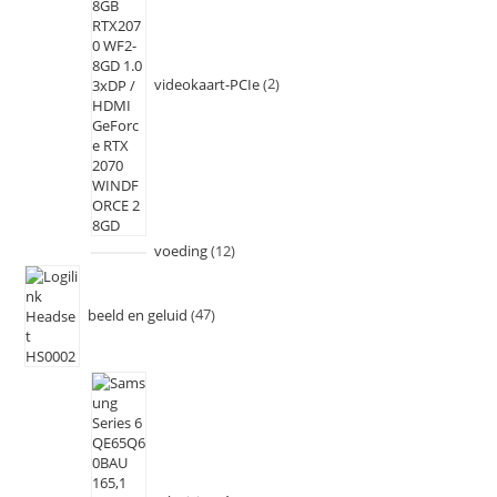
videokaart-PCIe
2
voeding
12
beeld en geluid
47