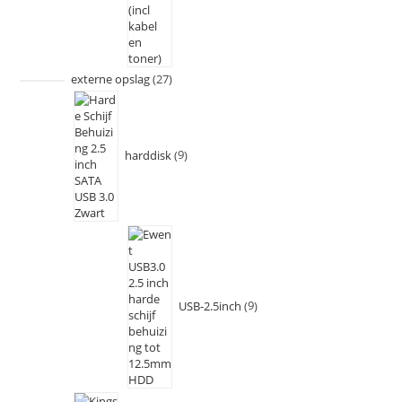
externe opslag
27
harddisk
9
USB-2.5inch
9