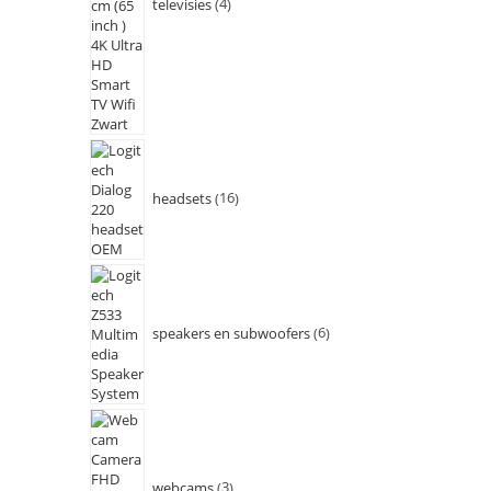
televisies
4
headsets
16
speakers en subwoofers
6
webcams
3