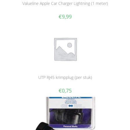
Valueline Apple Car Charger Lightning (1 meter)
€
9,99
UTP RJ45 krimpplug (per stuk)
€
0,75