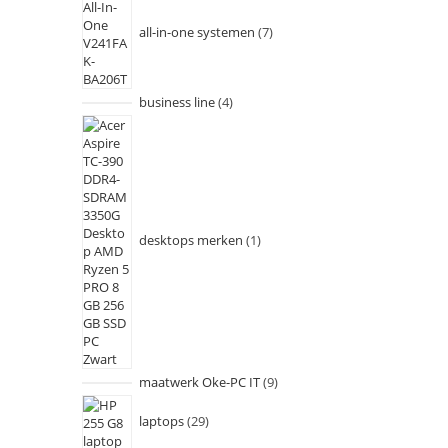
all-in-one systemen
7
business line
4
desktops merken
1
maatwerk Oke-PC IT
9
laptops
29