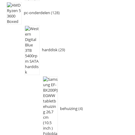
pc-onderdelen
128
harddisk
29
behuizing
4