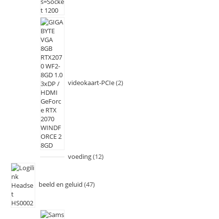
videokaart-PCIe
2
voeding
12
beeld en geluid
47