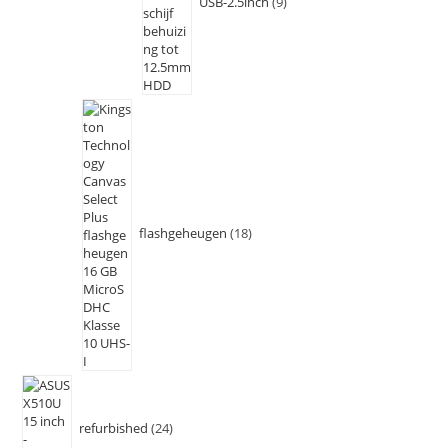
USB-2.5inch
9
flashgeheugen
18
refurbished
24