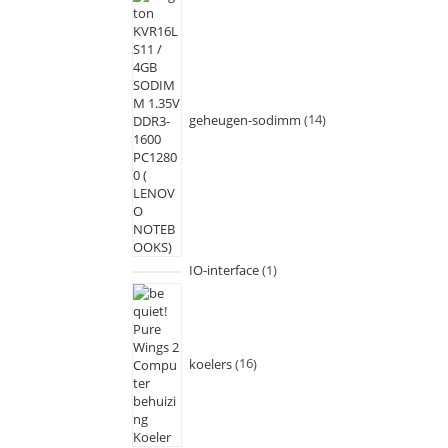
geheugen-sodimm
14
IO-interface
1
koelers
16