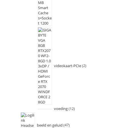
videokaart-PCIe
2
voeding
12
beeld en geluid
47