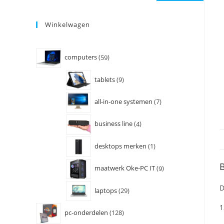
Winkelwagen
computers
59
tablets
9
all-in-one systemen
7
business line
4
desktops merken
1
B
maatwerk Oke-PC IT
9
D
laptops
29
1
pc-onderdelen
128