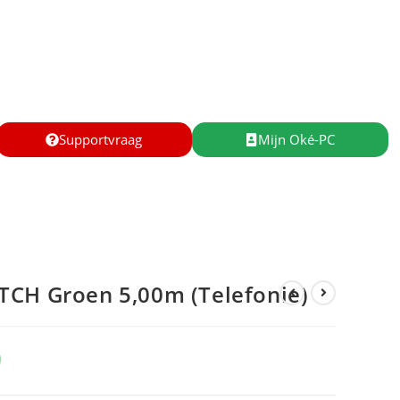
Supportvraag
Mijn Oké-PC
TCH Groen 5,00m (Telefonie)
9