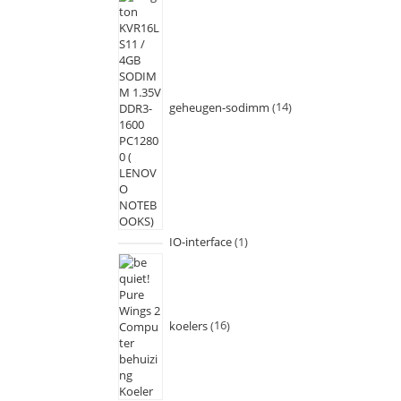
geheugen-sodimm
14
IO-interface
1
koelers
16