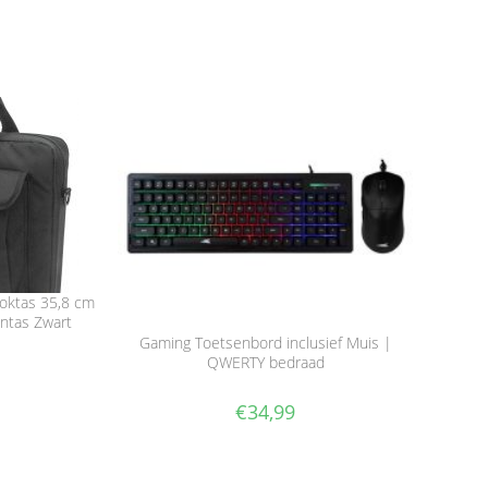
oktas 35,8 cm
ntas Zwart
Gaming Toetsenbord inclusief Muis |
QWERTY bedraad
€
34,99