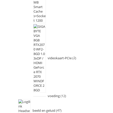
videokaart-PCIe
2
voeding
12
beeld en geluid
47