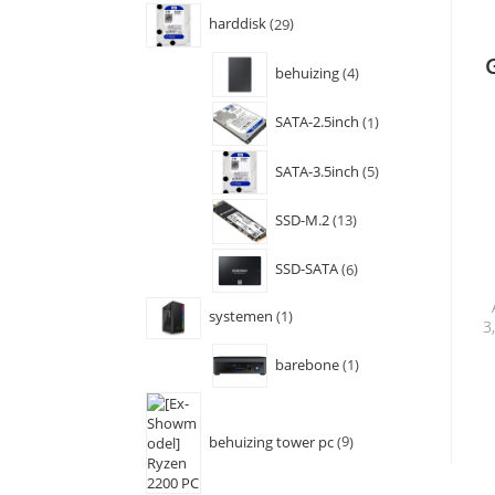
harddisk
29
behuizing
4
SATA-2.5inch
1
SATA-3.5inch
5
SSD-M.2
13
SSD-SATA
6
systemen
1
3
barebone
1
behuizing tower pc
9