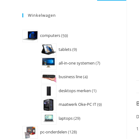
Winkelwagen
computers
59
tablets
9
all-in-one systemen
7
business line
4
desktops merken
1
B
maatwerk Oke-PC IT
9
D
laptops
29
1
pc-onderdelen
128