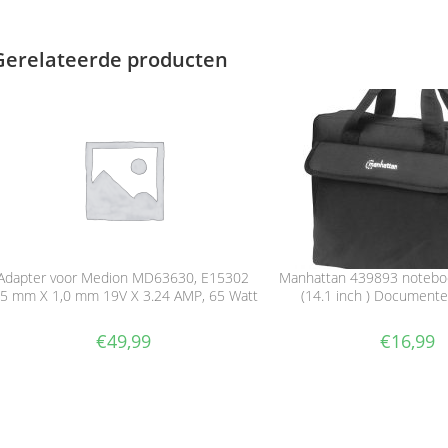
Gerelateerde producten
Adapter voor Medion MD63630, E15302
Manhattan 439893 notebo
,5 mm X 1,0 mm 19V X 3.24 AMP, 65 Watt
(14.1 inch ) Documente
€
49,99
€
16,99