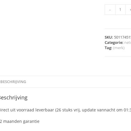
-
SKU:
50117451
Categorie:
net
Tag:
(merk)
BESCHRIJVING
eschrijving
irect uit voorraad leverbaar (26 stuks vrij, update vannacht om 01:
2 maanden garantie