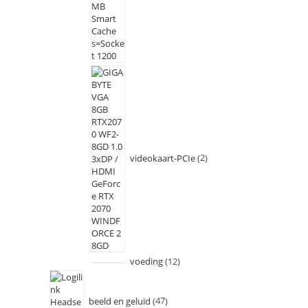
videokaart-PCIe
2
voeding
12
beeld en geluid
47