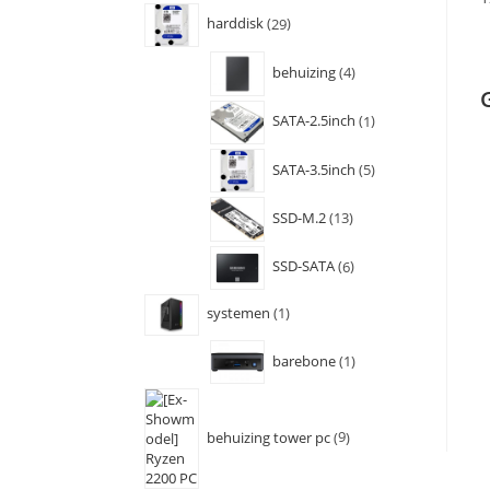
harddisk
29
behuizing
4
SATA-2.5inch
1
SATA-3.5inch
5
SSD-M.2
13
SSD-SATA
6
systemen
1
barebone
1
behuizing tower pc
9