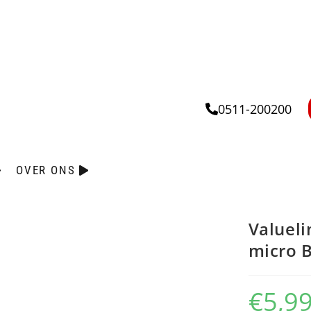
0511-200200
OVER ONS
Valueli
micro B
€
5,9