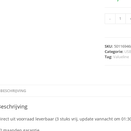
-
SKU:
50116946
Categorie:
US
Tag:
Valueline
BESCHRIJVING
eschrijving
irect uit voorraad leverbaar (3 stuks vrij, update vannacht om 01:3
2 maanden garantie