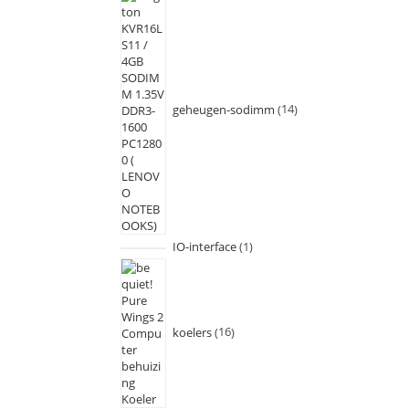
geheugen-sodimm
14
IO-interface
1
koelers
16