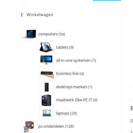
Winkelwagen
computers
59
tablets
9
all-in-one systemen
7
business line
4
desktops merken
1
maatwerk Oke-PC IT
9
B
laptops
29
D
pc-onderdelen
128
1