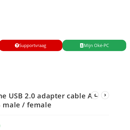
Supportvraag
Mijn Oké-PC
ne USB 2.0 adapter cable A –
 male / female
9