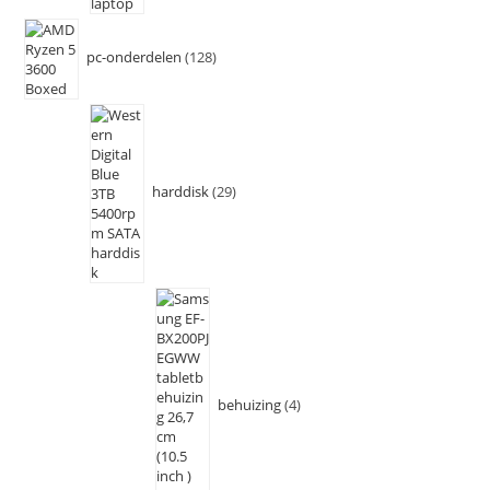
pc-onderdelen
128
harddisk
29
behuizing
4