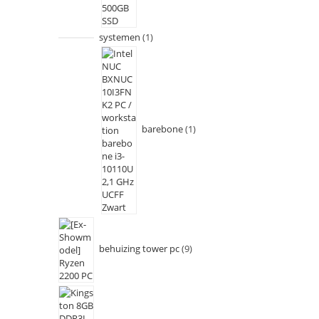
systemen
1
barebone
1
behuizing tower pc
9