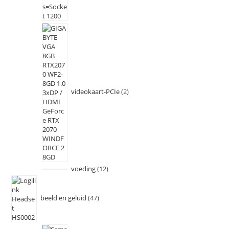
videokaart-PCIe
2
voeding
12
beeld en geluid
47