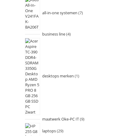
all-in-one systemen
7
business line
4
desktops merken
1
maatwerk Oke-PC IT
9
laptops
29