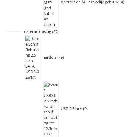
printers en MFP zakelijk gebruik
4
externe opslag
27
harddisk
9
USB-2.5inch
9