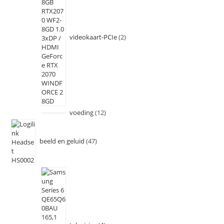
videokaart-PCIe
2
voeding
12
beeld en geluid
47