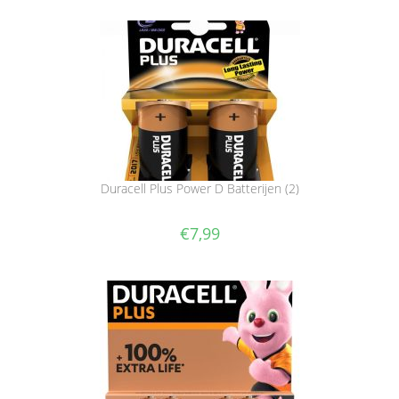
Duracell Plus Power D Batterijen (2)
€
7,99