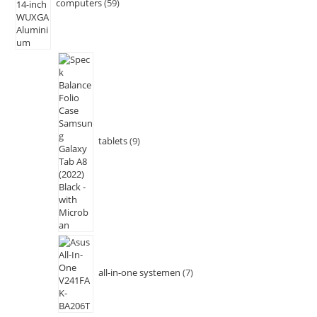
computers
59
tablets
9
all-in-one systemen
7