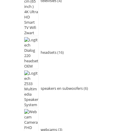
televisies
4
headsets
16
speakers en subwoofers
6
webcams
3