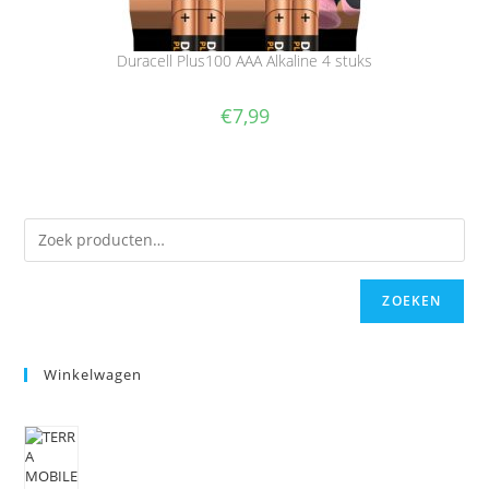
Duracell Plus100 AAA Alkaline 4 stuks
€
7,99
ZOEKEN
Winkelwagen