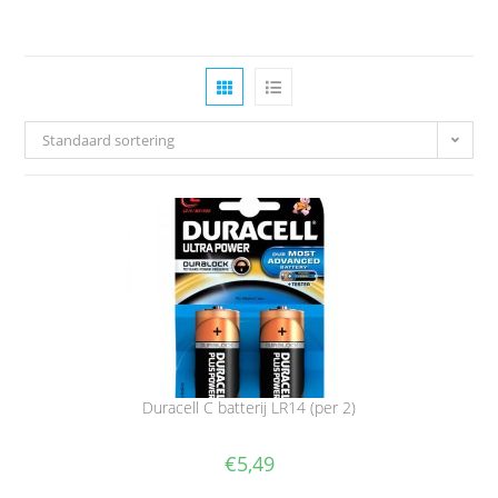
Standaard sortering
Duracell C batterij LR14 (per 2)
€
5,49