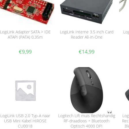
LogiLink Adapter SATA > IDE
LogiLink Interne 3.5 inch Card
Log
ATAPI (PATA) 0.35m
Reader All-in-One
€
9,99
€
14,99
LogiLink USB 2.0 Typ-A naar
Logitech Lift muis Rechtshandig
Log
USB Mini Kabel HIROSE
RF-draadloos + Bluetooth
Rec
CU0018
Optisch 4000 DPI
Bl