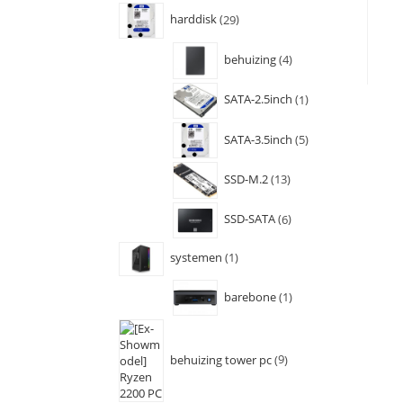
harddisk
29
behuizing
4
SATA-2.5inch
1
SATA-3.5inch
5
SSD-M.2
13
SSD-SATA
6
systemen
1
barebone
1
behuizing tower pc
9