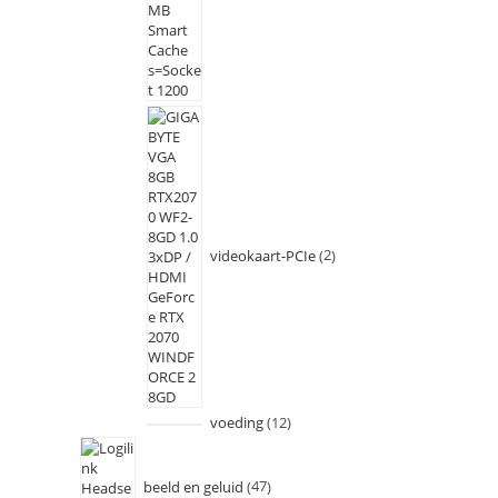
videokaart-PCIe
2
voeding
12
beeld en geluid
47