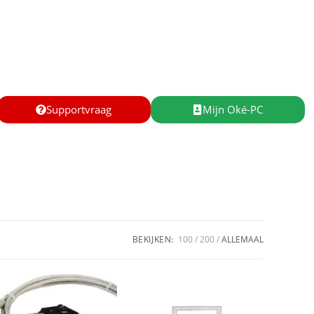
Supportvraag
Mijn Oké-PC
BEKIJKEN:
100
200
ALLEMAAL