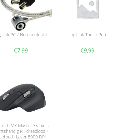
iLink PC / Notebook slot
LogiLink Touch Pen
€
7,99
€
9,99
itech MX Master 3S muis
htshandig RF-draadloos +
uetooth Laser 8000 DPI