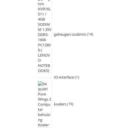
geheugen-sodimm
14
IO-interface
1
koelers
16