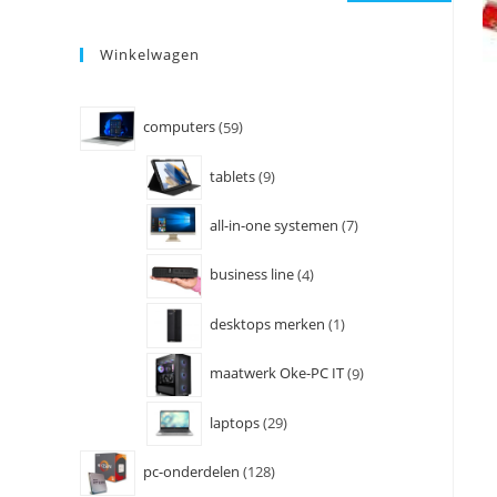
Winkelwagen
computers
59
tablets
9
all-in-one systemen
7
business line
4
desktops merken
1
maatwerk Oke-PC IT
9
laptops
29
pc-onderdelen
128