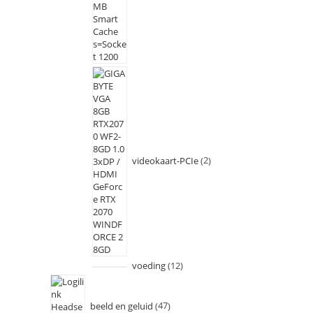
videokaart-PCIe
2
voeding
12
beeld en geluid
47