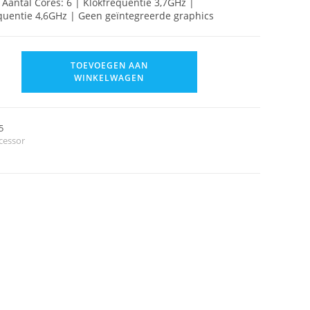
Aantal Cores: 6 | Klokfrequentie 3,7GHz |
quentie 4,6GHz | Geen geïntegreerde graphics
TOEVOEGEN AAN
WINKELWAGEN
5
cessor