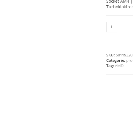
Socket AM4 | 
Turboklokfre
SKU:
50119320
Categorie:
pro
Tag:
AMD