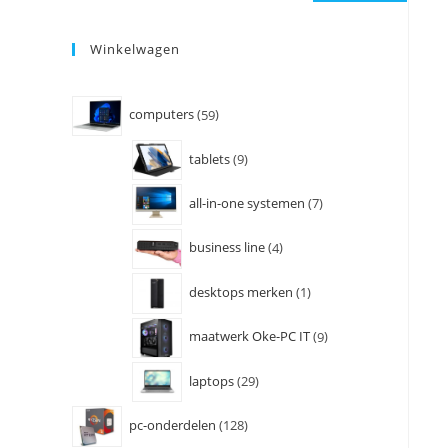
Winkelwagen
computers
59
tablets
9
all-in-one systemen
7
business line
4
desktops merken
1
maatwerk Oke-PC IT
9
laptops
29
pc-onderdelen
128