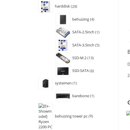
harddisk
29
behuizing
4
SATA-2.5inch
1
SATA-3.5inch
5
B
SSD-M.2
13
D
SSD-SATA
6
2
systemen
1
barebone
1
behuizing tower pc
9