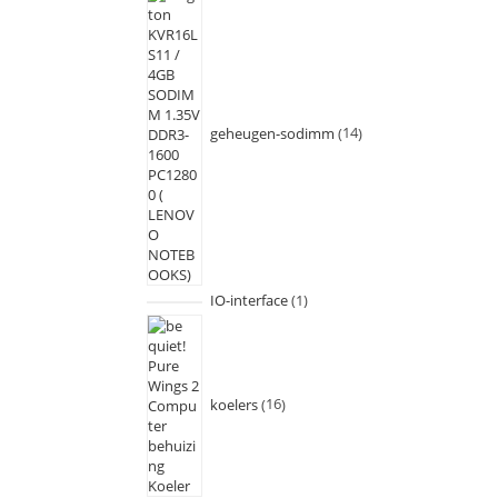
geheugen-sodimm
14
IO-interface
1
koelers
16