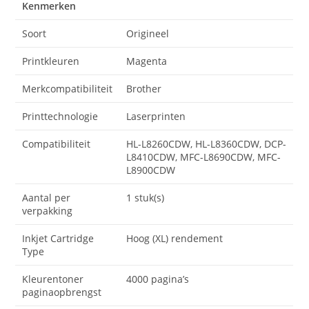
Kenmerken
Soort
Origineel
Printkleuren
Magenta
Merkcompatibiliteit
Brother
Printtechnologie
Laserprinten
Compatibiliteit
HL-L8260CDW, HL-L8360CDW, DCP-
L8410CDW, MFC-L8690CDW, MFC-
L8900CDW
Aantal per
1 stuk(s)
verpakking
Inkjet Cartridge
Hoog (XL) rendement
Type
Kleurentoner
4000 pagina’s
paginaopbrengst