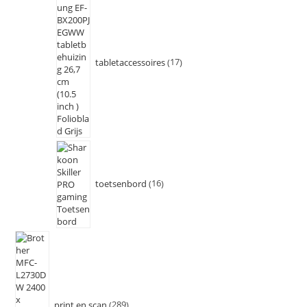
tabletaccessoires
17
toetsenbord
16
print en scan
289