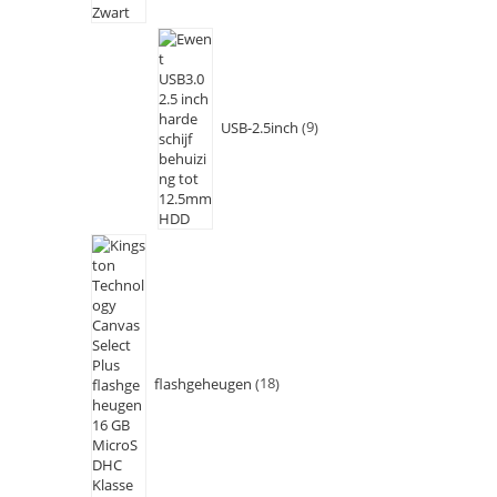
USB-2.5inch
9
flashgeheugen
18