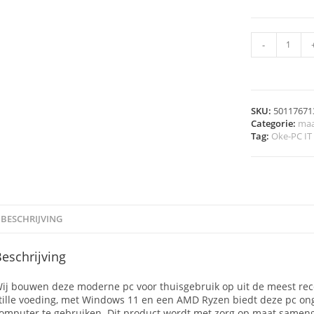
-
SKU:
50117671
Categorie:
maa
Tag:
Oke-PC IT
BESCHRIJVING
eschrijving
ij bouwen deze moderne pc voor thuisgebruik op uit de meest re
tille voeding, met Windows 11 en een AMD Ryzen biedt deze pc on
omputer te gebruiken. Dit product wordt met zorg op maat samenge