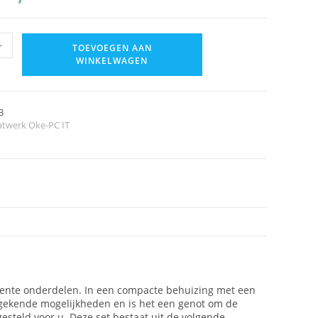
+
TOEVOEGEN AAN
WINKELWAGEN
3
twerk Oke-PC IT
cente onderdelen. In een compacte behuizing met een
gekende mogelijkheden en is het een genot om de
steld voor u. Deze set bestaat uit de volgende