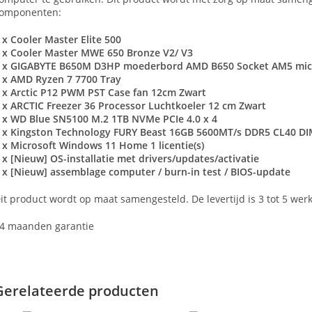
omponenten:
 x Cooler Master Elite 500
 x Cooler Master MWE 650 Bronze V2/ V3
 x GIGABYTE B650M D3HP moederbord AMD B650 Socket AM5 mic
 x AMD Ryzen 7 7700 Tray
 x Arctic P12 PWM PST Case fan 12cm Zwart
 x ARCTIC Freezer 36 Processor Luchtkoeler 12 cm Zwart
 x WD Blue SN5100 M.2 1TB NVMe PCIe 4.0 x 4
 x Kingston Technology FURY Beast 16GB 5600MT/s DDR5 CL40 DIM
 x Microsoft Windows 11 Home 1 licentie(s)
 x [Nieuw] OS-installatie met drivers/updates/activatie
 x [Nieuw] assemblage computer / burn-in test / BIOS-update
it product wordt op maat samengesteld. De levertijd is 3 tot 5 wer
4 maanden garantie
Gerelateerde producten