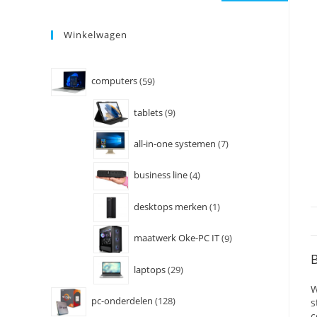
Winkelwagen
computers
59
tablets
9
all-in-one systemen
7
business line
4
desktops merken
1
maatwerk Oke-PC IT
9
B
laptops
29
W
pc-onderdelen
128
s
c