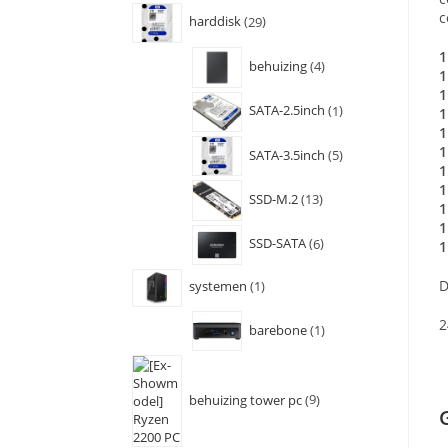
c
harddisk
29
1
behuizing
4
1
1
SATA-2.5inch
1
1
1
1
SATA-3.5inch
5
1
1
SSD-M.2
13
1
1
SSD-SATA
6
1
D
systemen
1
2
barebone
1
behuizing tower pc
9