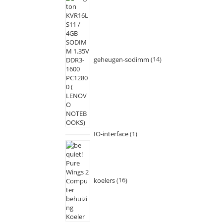
geheugen-sodimm
14
IO-interface
1
koelers
16