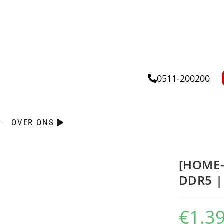
0511-200200
OVER ONS
[HOME-
DDR5 |
€
1.3