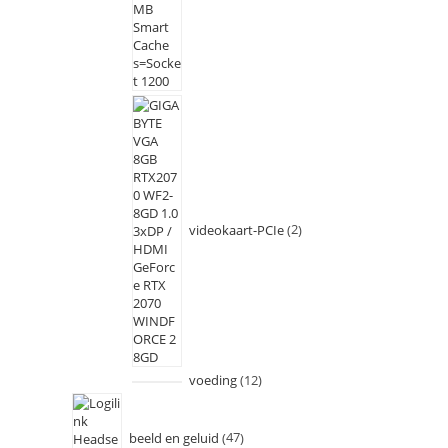
videokaart-PCIe
2
voeding
12
beeld en geluid
47