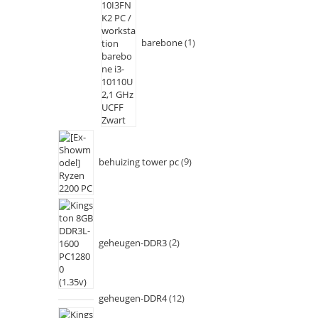
barebone
1
behuizing tower pc
9
geheugen-DDR3
2
geheugen-DDR4
12